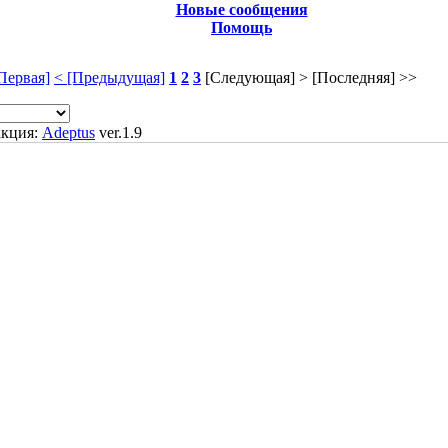
Новые сообщения
Помощь
Первая]
< [Предыдущая]
1
2
3
[Следующая] >
[Последняя] >>
акция:
Adeptus
ver.1.9