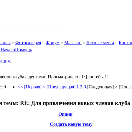
авная
::
Фотогалерея
::
Форум
::
Магазин
::
Летные места
::
Конта
Начало
Помощь
рация
.
ленов клуба с денгами.
Просматривают 1:
[гостей - 1]
: 0
<< [Первая]
< [Предыдущая]
1
2
3
[Следующая] >
[После
я темы:
RE: Для привлечения новых членов клуба 
Опции
Создать новую тему