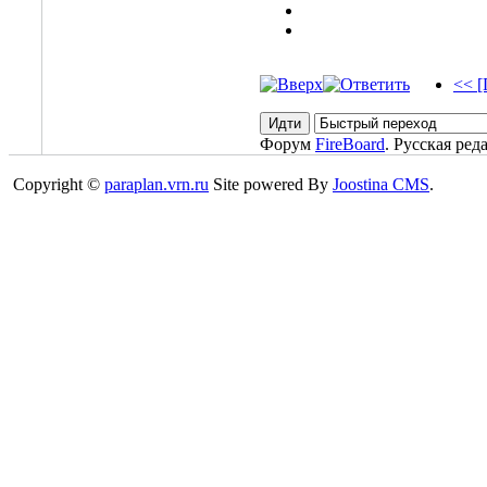
<< [
Форум
FireBoard
. Русская ред
Copyright ©
paraplan.vrn.ru
Site powered By
Joostina CMS
.