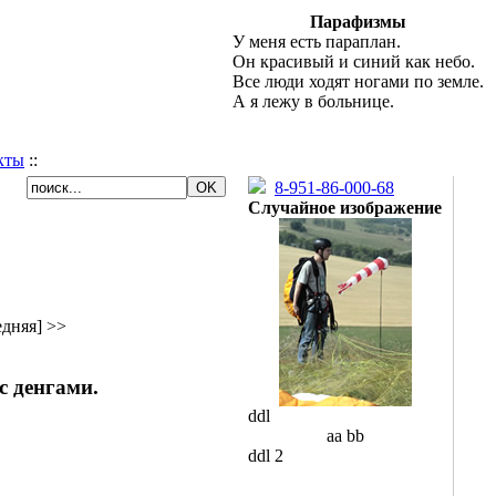
Парафизмы
У меня есть параплан.
Он красивый и синий как небо.
Все люди ходят ногами по земле.
А я лежу в больнице.
кты
::
8-951-86-000-68
Случайное изображение
дняя] >>
с денгами.
ddl
aa bb
ddl 2