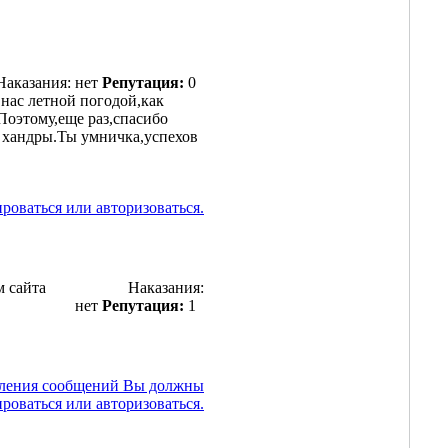
Наказания: нет
Репутация:
0
 нас летной погодой,как
оэтому,еще раз,спасибо
т хандры.Ты умничка,успехов
оваться или авторизоваться.
м сайта
Наказания:
нет
Репутация:
1
вления сообщений Вы должны
ироваться или авторизоваться.