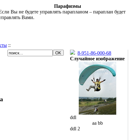
Парафизмы
Если Вы не будете управлять парапланом – параплан будет
управлять Вами.
кты
::
8-951-86-000-68
Случайное изображение
а
ddl
aa bb
ddl 2