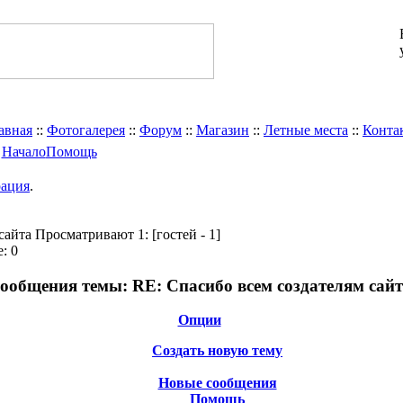
авная
::
Фотогалерея
::
Форум
::
Магазин
::
Летные места
::
Конта
Начало
Помощь
рация
.
 сайта
Просматривают 1:
[гостей - 1]
: 0
ообщения темы:
RE: Cпасибо всем создателям сайт
Опции
Создать новую тему
Новые сообщения
Помощь