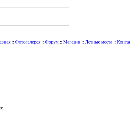
авная
::
Фотогалерея
::
Форум
::
Магазин
::
Летные места
::
Конта
ю: