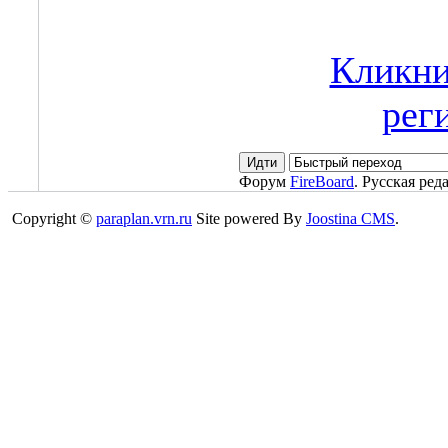
Кликни
рег
Форум
FireBoard
. Русская ред
Copyright ©
paraplan.vrn.ru
Site powered By
Joostina CMS
.