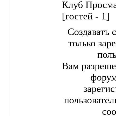
Клуб
Просма
[гостей - 1]
Создавать 
только зар
поль
Вам разреше
форум
зареги
пользовател
со