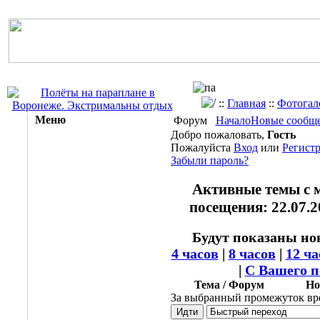
::
Главная
::
Фотогал
Меню
Форум
Начало
Новые сообщ
Добро пожаловать,
Гость
Пожалуйста
Вход
или
Регист
Забыли пароль?
Активные темы с 
посещения: 22.07.20
Будут показаны но
4 часов
|
8 часов
|
12 ча
|
С Вашего п
Тема / Форум
Но
За выбранный промежуток вр