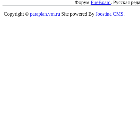
Форум
FireBoard
. Русская ред
Copyright ©
paraplan.vrn.ru
Site powered By
Joostina CMS
.