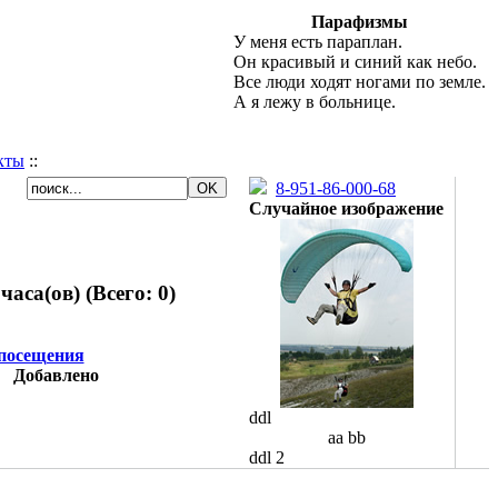
Парафизмы
У меня есть параплан.
Он красивый и синий как небо.
Все люди ходят ногами по земле.
А я лежу в больнице.
кты
::
8-951-86-000-68
Случайное изображение
аса(ов) (Всего: 0)
 посещения
Добавлено
ddl
aa bb
ddl 2