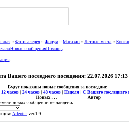
авная
::
Фотогалерея
::
Форум
::
Магазин
::
Летные места
::
Конта
ачало
Новые сообщения
Помощь
рация
.
а Вашего последнего посещения: 22.07.2026 17:13 ч
Будут показаны новые сообщения за последние
|
12 часов
|
24 часов
|
48 часов
|
Неделя
|
С Вашего последнего
Новых . . .
Автор
емени новых сообщений не найдено.
акция:
Adeptus
ver.1.9