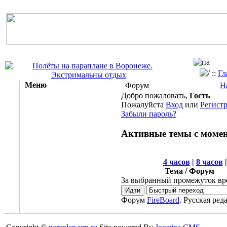
::
Гл
Меню
Форум
Н
Добро пожаловать,
Гость
Пожалуйста
Вход
или
Регист
Забыли пароль?
Активные темы с момент
4 часов
|
8 часов
Тема / Форум
За выбранный промежуток вр
Форум
FireBoard
. Русская ред