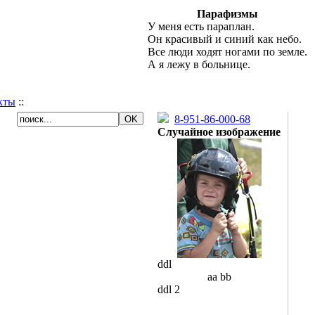
Парафизмы
У меня есть параплан.
Он красивый и синий как небо.
Все люди ходят ногами по земле.
А я лежу в больнице.
кты
::
8-951-86-000-68
Случайное изображение
ddl
aa bb
ddl 2