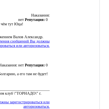
Наказания:
нет
Репутация:
0
 чём тут Юца!
ажением Валов Александр.
вления сообщений Вы должны
ироваться или авторизоваться.
Наказания: нет
Репутация:
0
олгарию, а его там не будет!
__________________________
им клуб \"ТОРНАДО\" г.
лжны зарегистрироваться или
авторизоваться.