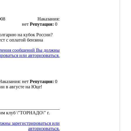
008
Наказания:
нет
Репутация:
0
олгарию на кубок России?
ст с оплатой бензина
вления сообщений Вы должны
ироваться или авторизоваться.
Наказания: нет
Репутация:
0
ии в августе на Юце!
__________________________
им клуб \"ТОРНАДО\" г.
лжны зарегистрироваться или
авторизоваться.