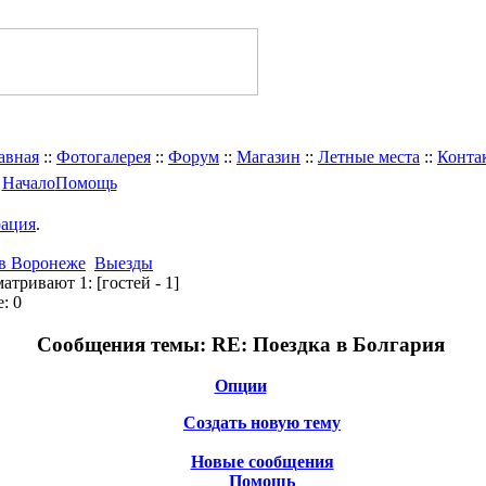
авная
::
Фотогалерея
::
Форум
::
Магазин
::
Летные места
::
Конта
Начало
Помощь
рация
.
 в Воронеже
Выезды
атривают 1:
[гостей - 1]
: 0
Сообщения темы:
RE: Поездка в Болгария
Опции
Создать новую тему
Новые сообщения
Помощь