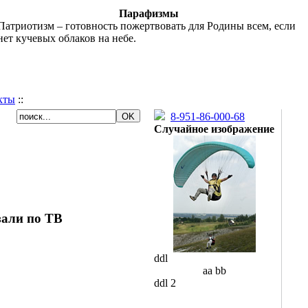
Парафизмы
Патриотизм – готовность пожертвовать для Родины всем, если
нет кучевых облаков на небе.
кты
::
8-951-86-000-68
Случайное изображение
зали по ТВ
ddl
aa bb
ddl 2