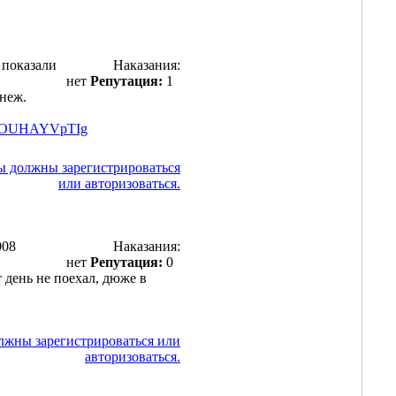
 показали
Наказания:
нет
Репутация:
1
неж.
v=cOUHAYVpTIg
ы должны зарегистрироваться
или авторизоваться.
008
Наказания:
нет
Репутация:
0
т день не поехал, дюже в
лжны зарегистрироваться или
авторизоваться.