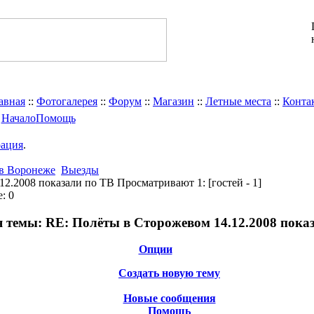
авная
::
Фотогалерея
::
Форум
::
Магазин
::
Летные места
::
Конта
Начало
Помощь
рация
.
 в Воронеже
Выезды
12.2008 показали по ТВ
Просматривают 1:
[гостей - 1]
: 0
 темы:
RE: Полёты в Сторожевом 14.12.2008 пока
Опции
Создать новую тему
Новые сообщения
Помощь