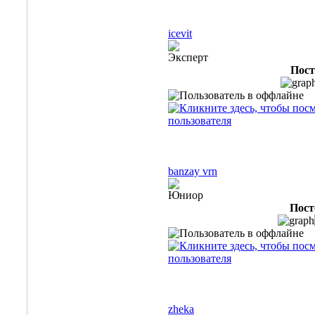
icevit
Эксперт
Пост
banzay vrn
Юниор
Пост
zheka