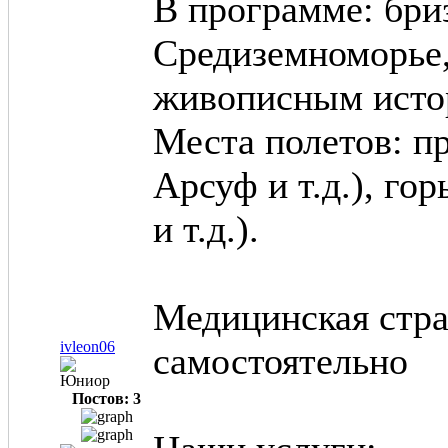
В программе: бри
Средиземноморье, 
живописным исто
Места полетов: п
Арсуф и т.д.), го
и т.д.).
Медицинская стра
ivleon06
самостоятельно
Юниор
Постов: 3