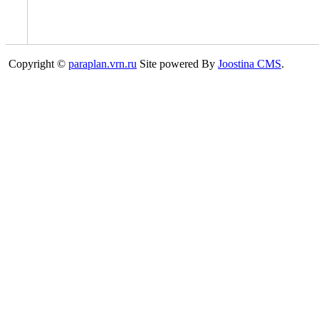
Copyright ©
paraplan.vrn.ru
Site powered By
Joostina CMS
.