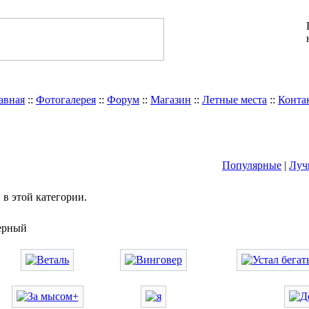
авная
::
Фотогалерея
::
Форум
::
Магазин
::
Летные места
::
Конта
Популярные
|
Луч
в этой категории.
верный