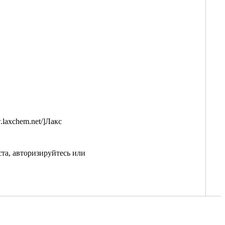
w.laxchem.net/]Лакс
та, авторизируйтесь или