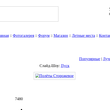
авная
::
Фотогалерея
::
Форум
::
Магазин
::
Летные места
::
Конта
Популярные
|
Луч
Слайд-Шоу:
Пуск
7480