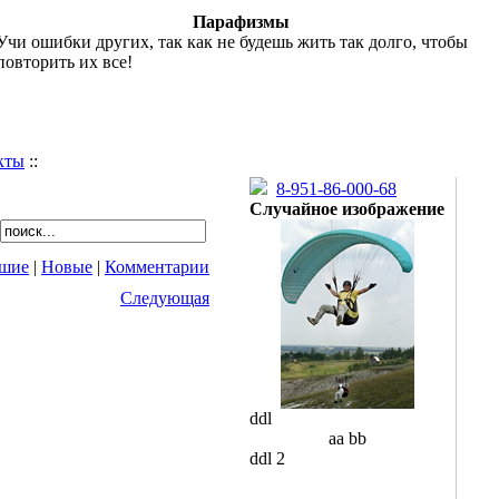
Парафизмы
Учи ошибки других, так как не будешь жить так долго, чтобы
повторить их все!
кты
::
8-951-86-000-68
Случайное изображение
шие
|
Новые
|
Комментарии
Следующая
ddl
aa bb
ddl 2