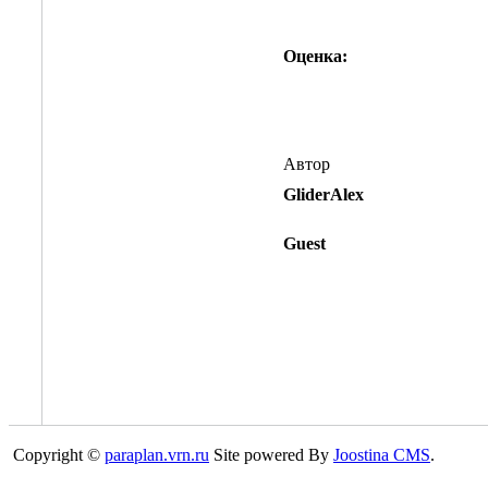
Оценка:
Автор
GliderAlex
Guest
Copyright ©
paraplan.vrn.ru
Site powered By
Joostina CMS
.