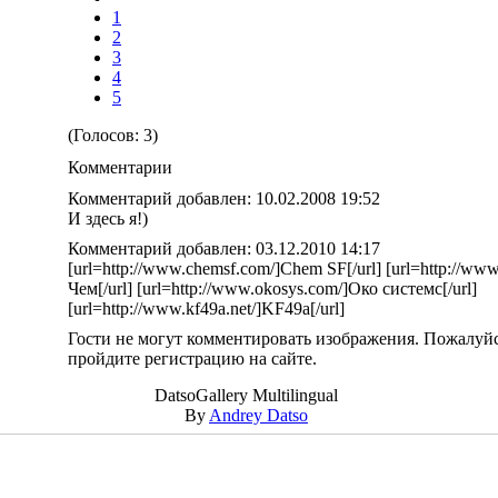
1
2
3
4
5
(Голосов: 3)
Комментарии
Комментарий добавлен: 10.02.2008 19:52
И здесь я!)
Комментарий добавлен: 03.12.2010 14:17
[url=http://www.chemsf.com/]Chem SF[/url] [url=http://ww
Чем[/url] [url=http://www.okosys.com/]Око системс[/url]
[url=http://www.kf49a.net/]KF49a[/url]
Гости не могут комментировать изображения. Пожалуйс
пройдите регистрацию на сайте.
DatsoGallery Multilingual
By
Andrey Datso