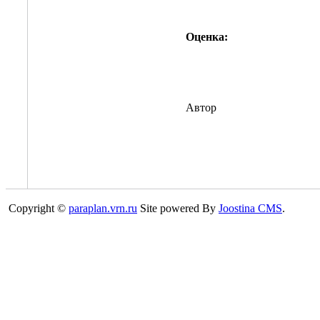
Оценка:
Автор
Copyright ©
paraplan.vrn.ru
Site powered By
Joostina CMS
.