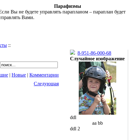
Парафизмы
Если Вы не будете управлять парапланом – параплан будет
управлять Вами.
кты
::
8-951-86-000-68
Случайное изображение
шие
|
Новые
|
Комментарии
Следующая
ddl
aa bb
ddl 2