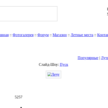
авная
::
Фотогалерея
::
Форум
::
Магазин
::
Летные места
::
Конта
Популярные
|
Луч
Слайд-Шоу:
Пуск
5257