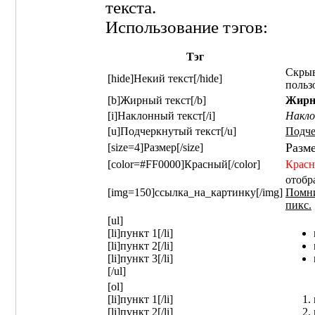
текста.
Использование тэгов:
Тэг
Скрыв
[hide]Некий текст[/hide]
польз
[b]Жирный текст[/b]
Жирн
[i]Наклонный текст[/i]
Накло
[u]Подчеркнутый текст[/u]
Подче
Разм
[size=4]Размер[/size]
[color=#FF0000]Красный[/color]
Крас
отобр
[img=150]ссылка_на_картинку[/img]
Помни
пикс.
[ul]
[li]пункт 1[/li]
[li]пункт 2[/li]
[li]пункт 3[/li]
[/ul]
[ol]
[li]пункт 1[/li]
[li]пункт 2[/li]