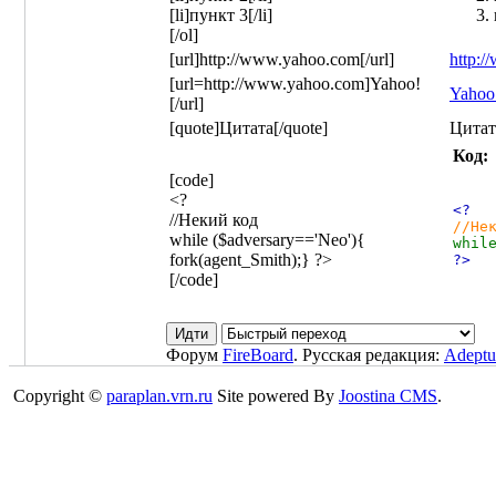
[li]пункт 3[/li]
[/ol]
[url]http://www.yahoo.com[/url]
http:
[url=http://www.yahoo.com]Yahoo!
Yahoo
[/url]
[quote]Цитата[/quote]
Цитат
Код:
[code]
<?
<?
//Некий код
//Не
while ($adversary=='Neo'){
whil
fork(agent_Smith);} ?>
?>
[/code]
Форум
FireBoard
. Русская редакция:
Adeptu
Copyright ©
paraplan.vrn.ru
Site powered By
Joostina CMS
.