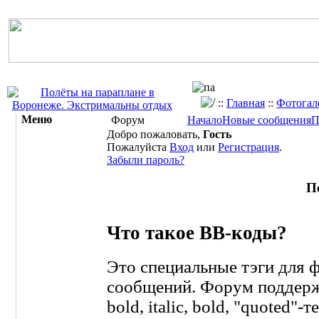
::
Главная
::
Фотогал
Меню
Форум
Начало
Новые сообщения
П
Добро пожаловать,
Гость
Пожалуйста
Вход
или
Регистрация
.
Забыли пароль?
П
Что такое BB-коды?
Это специальные тэги для
сообщений. Форум поддержи
bold, italic, bold, "quoted"-те