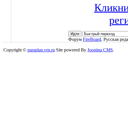
Кликни
рег
Форум
FireBoard
. Русская ред
Copyright ©
paraplan.vrn.ru
Site powered By
Joostina CMS
.