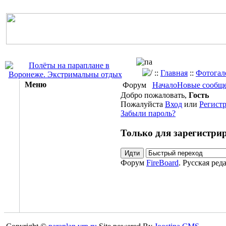
::
Главная
::
Фотогал
Меню
Форум
Начало
Новые сообщ
Добро пожаловать,
Гость
Пожалуйста
Вход
или
Регист
Забыли пароль?
Только для зарегистри
Форум
FireBoard
. Русская ред