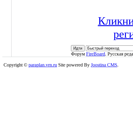
Кликни
рег
Форум
FireBoard
. Русская ред
Copyright ©
paraplan.vrn.ru
Site powered By
Joostina CMS
.