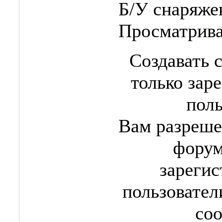
Б/У снаряже
Просматрив
Создавать 
только зар
поль
Вам разреше
форум
зареги
пользовател
со