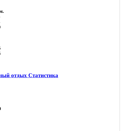
м.
5
3
0
6
6
вный отдых Статистика
0