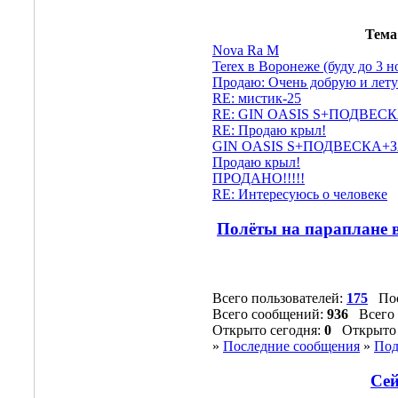
Тема
Nova Ra M
Terex в Воронеже (буду до 3 н
Продаю: Очень добрую и лету
RE: мистик-25
RE: GIN OASIS S+ПОДВЕ
RE: Продаю крыл!
GIN OASIS S+ПОДВЕСКА+
Продаю крыл!
ПРОДАНО!!!!!
RE: Интересуюсь о человеке
Полёты на параплане в
Всего пользователей:
175
Пос
Всего сообщений:
936
Всего 
Открыто сегодня:
0
Открыто 
»
Последние сообщения
»
Под
Сей