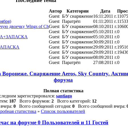
Последние темы
Автор
Категории
Дата
Прос
Guest
Б/У снаряжение
16:11:2011 г.
1107
оября)
Guest
Паратрёп
01:11:2011 г.
1153
чую двоечку Wings of Ch
Guest
Б/У снаряжение
08:10:2011 г.
1060
Guest
Б/У снаряжение
05:10:2011 г.
0
СКА+ЗАПАСКА
Guest
Б/У снаряжение
05:10:2011 г.
0
Guest
Б/У снаряжение
30:09:2011 г.
0
ЗАПАСКА
Guest
Б/У снаряжение
29:09:2011 г.
1951
Guest
Б/У снаряжение
29:09:2011 г.
1943
Guest
Б/У снаряжение
08:09:2011 г.
0
Guest
Паратрёп
27:08:2011 г.
0
 Воронеже. Снаряжение Aeros, Sky Country. Акти
форума
Полная статистика
ледним зарегистрировался:
santiago
тем:
187
Всего форумов:
2
Всего категорий:
12
вчера:
0
Всего сообщений сегодня:
0
Всего сообщений вчера:
робная статистика
»
Список пользователей
час на форуме
0
Пользователей и
11
Гостей