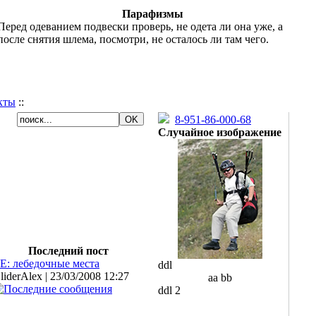
Парафизмы
Перед одеванием подвески проверь, не одета ли она уже, а
после снятия шлема, посмотри, не осталось ли там чего.
кты
::
8-951-86-000-68
Случайное изображение
Последний пост
E: лебедочные места
ddl
liderAlex | 23/03/2008 12:27
aa bb
ddl 2