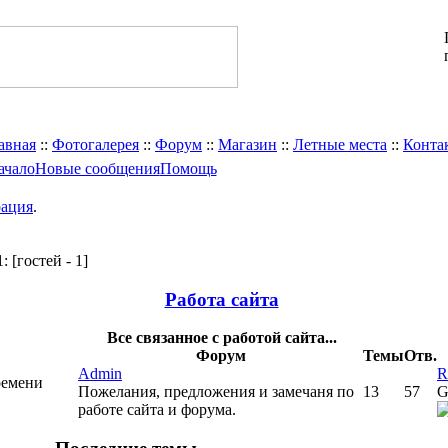
авная
::
Фотогалерея
::
Форум
::
Магазин
::
Летные места
::
Конта
ачало
Новые сообщения
Помощь
рация
.
1:
[гостей - 1]
Работа сайта
Все связанное с работой сайта...
Форум
Темы
Отв.
Admin
R
Пожелания, предложения и замечаня по
13
57
G
работе сайта и форума.