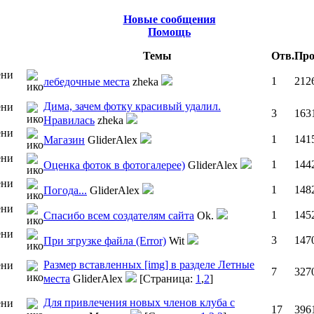
Новые сообщения
Помощь
Темы
Отв.
Про
1
212
лебедочные места
zheka
Дима, зачем фотку красивый удалил.
3
163
Нравилась
zheka
1
141
Магазин
GliderAlex
1
144
Оценка фоток в фотогалерее)
GliderAlex
1
148
Погода...
GliderAlex
1
145
Cпасибо всем создателям сайта
Ok.
3
147
При згрузке файла (Error)
Wit
Размер вставленных [img] в разделе Летные
7
327
места
GliderAlex
[Страница:
1
,
2
]
Для привлечения новых членов клуба с
17
396