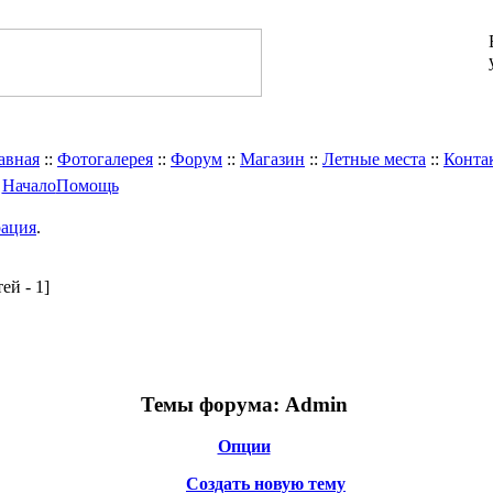
авная
::
Фотогалерея
::
Форум
::
Магазин
::
Летные места
::
Конта
Начало
Помощь
рация
.
тей - 1]
Темы форума:
Admin
Опции
Создать новую тему