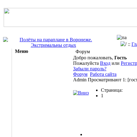
::
Гл
Меню
Форум
Добро пожаловать,
Гость
Пожалуйста
Вход
или
Регист
Забыли пароль?
Форум
Работа сайта
Admin
Просматривают 1:
[гос
Страница:
1