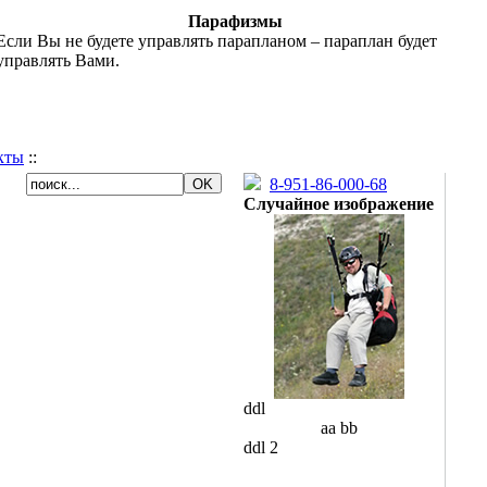
Парафизмы
Если Вы не будете управлять парапланом – параплан будет
управлять Вами.
кты
::
8-951-86-000-68
Случайное изображение
ddl
aa bb
ddl 2