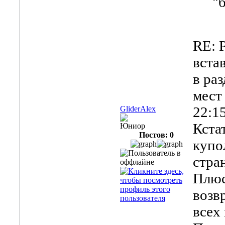
"
RE: 
вста
в ра
мес
22:1
GliderAlex
Кста
Юниор
Постов: 0
купо
стран
Плюс
возв
всех