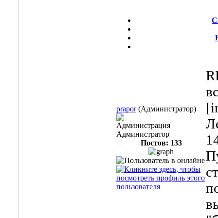
С
R
в
[i
prapor
(Администратор)
Л
Администрация
Администратор
1
Постов: 133
П
с
п
в