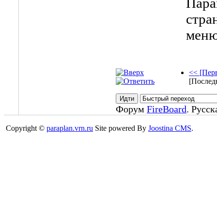
Пара
стра
меню
<< [Пер
[Послед
Форум
FireBoard
. Русс
Copyright ©
paraplan.vrn.ru
Site powered By
Joostina CMS
.