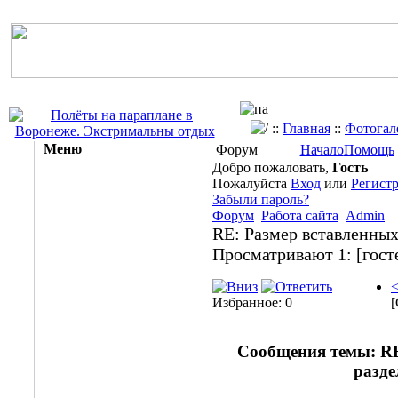
::
Главная
::
Фотогал
Меню
Форум
Начало
Помощь
Добро пожаловать,
Гость
Пожалуйста
Вход
или
Регист
Забыли пароль?
Форум
Работа сайта
Admin
RE: Размер вставленных
Просматривают 1:
[гост
<
Избранное: 0
[
Сообщения темы:
RE
разде