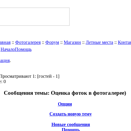
авная
::
Фотогалерея
::
Форум
::
Магазин
::
Летные места
::
Конта
Начало
Помощь
рация
.
Просматривают 1:
[гостей - 1]
: 0
Сообщения темы:
Оценка фоток в фотогалерее)
Опции
Создать новую тему
Новые сообщения
Помощь