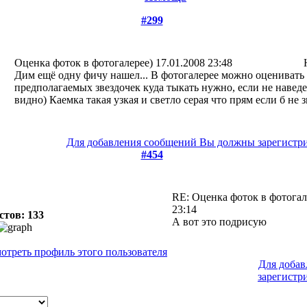
#299
Оценка фоток в фотогалерее)
17.01.2008 23:48
Дим ещё одну фичу нашел... В фотогалерее можно оценивать 
предполагаемых звездочек куда тыкать нужно, если не наведе
видно) Каемка такая узкая и светло серая что прям если б не з
Для добавления сообщений Вы должны зарегистрир
#454
RE: Оценка фоток в фотога
23:14
стов: 133
А вот это подрисую
Для доба
зарегистр