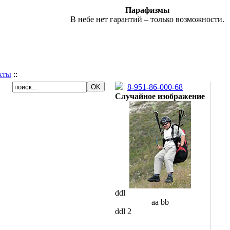
Парафизмы
В небе нет гарантий – только возможности.
кты
::
8-951-86-000-68
Случайное изображение
ddl
aa bb
ddl 2