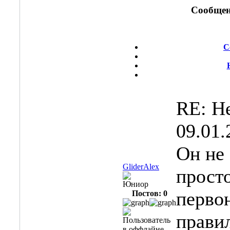
Сообщен
С
RE: Н
09.01.
Он не
GliderAlex
прост
Юниор
перво
Постов: 0
прави