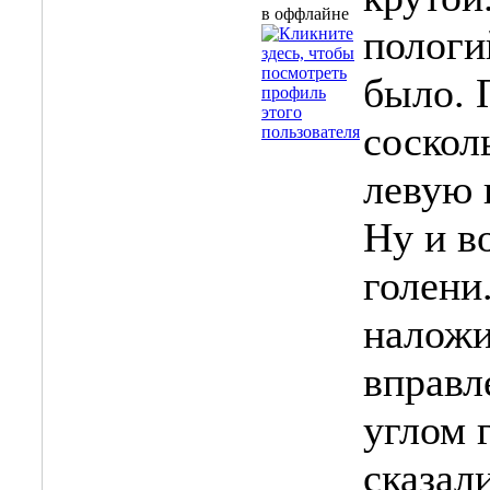
пологи
было. 
соскол
левую 
Ну и в
голени
наложи
вправл
углом 
сказал