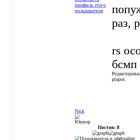
попу
раз, 
rs ос
бсмп
Редактировал
prapor.
Nick
Юниор
Постов: 8