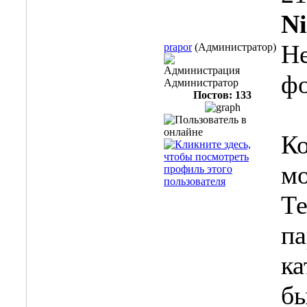
Ni
Не
prapor
(Администратор)
Администрация
ф
Администратор
Постов: 133
Ко
мо
Те
па
ка
бы