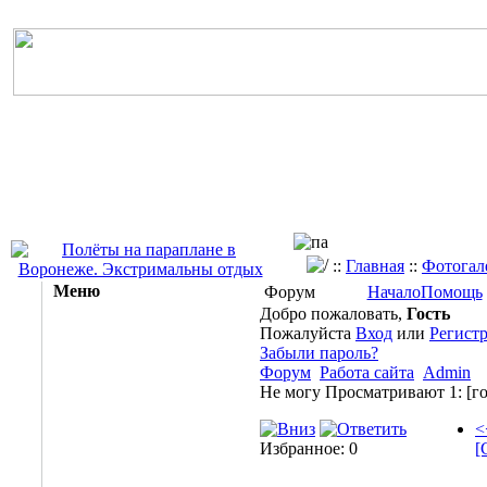
::
Главная
::
Фотогал
Меню
Форум
Начало
Помощь
Добро пожаловать,
Гость
Пожалуйста
Вход
или
Регист
Забыли пароль?
Форум
Работа сайта
Admin
Не могу
Просматривают 1:
[го
<
Избранное: 0
[