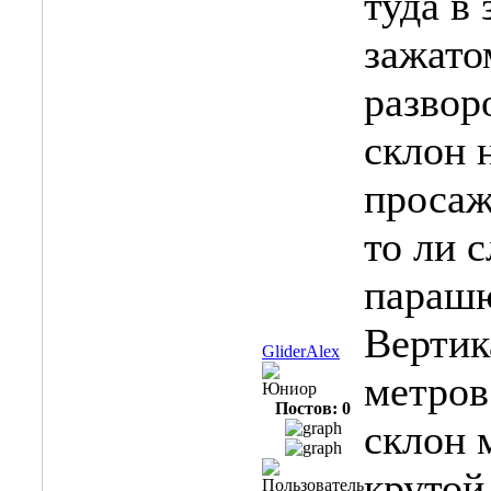
туда в
зажато
развор
склон 
просаж
то ли 
парашю
Вертик
GliderAlex
метров
Юниор
Постов: 0
склон 
крутой