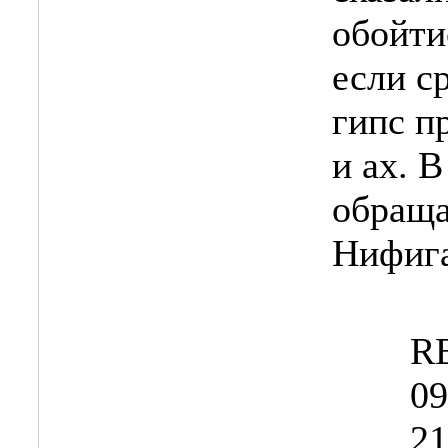
обойти
если с
гипс п
и ах. 
обраща
Нифига
RE
09
21