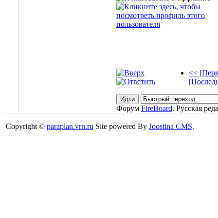
<< [Перв
[Последн
Форум
FireBoard
. Русская ред
Copyright ©
paraplan.vrn.ru
Site powered By
Joostina CMS
.